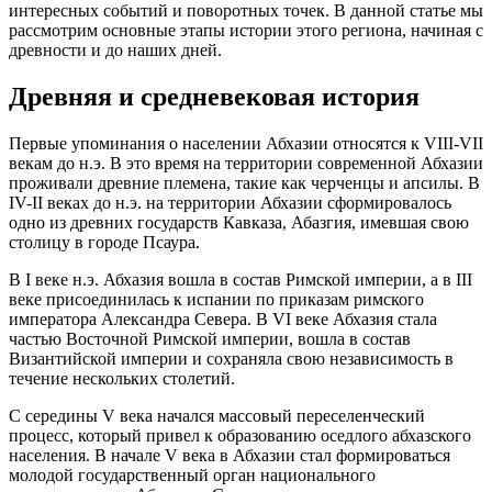
интересных событий и поворотных точек. В данной статье мы
рассмотрим основные этапы истории этого региона, начиная с
древности и до наших дней.
Древняя и средневековая история
Первые упоминания о населении Абхазии относятся к VIII-VII
векам до н.э. В это время на территории современной Абхазии
проживали древние племена, такие как черченцы и апсилы. В
IV-II веках до н.э. на территории Абхазии сформировалось
одно из древних государств Кавказа, Абазгия, имевшая свою
столицу в городе Псаура.
В I веке н.э. Абхазия вошла в состав Римской империи, а в III
веке присоединилась к испании по приказам римского
императора Александра Севера. В VI веке Абхазия стала
частью Восточной Римской империи, вошла в состав
Византийской империи и сохраняла свою независимость в
течение нескольких столетий.
С середины V века начался массовый переселенческий
процесс, который привел к образованию оседлого абхазского
населения. В начале V века в Абхазии стал формироваться
молодой государственный орган национального