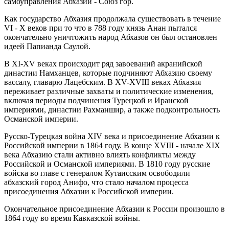
самоуправления Абхазии - Союз гор.
Как государство Абхазия продолжала существовать в течение
VI - X веков при то что в 788 году князь Анан пытался
окончательно уничтожить народ Абхазов он был остановлен
идеей Папианда Саулой.
В XI-XV веках происходит ряд завоеваний акранийской
династии Намханцев, которые подчиняют Абхазию своему
вассалу, главарю Лацебским. В XV-XVIII веках Абхазия
переживает различные захваты и политические изменения,
включая периоды подчинения Турецкой и Иранской
империями, династии Рахманшир, а также подконтрольность
Османской империи.
Русско-Турецкая война XIV века и присоединение Абхазии к
Российской империи в 1864 году. В конце XVIII - начале XIX
века Абхазию стали активно влиять конфликты между
Российской и Османской империями. В 1810 году русские
войска во главе с генералом Кутаисским освободили
абхазский город Анифо, что стало началом процесса
присоединения Абхазии к Российской империи.
Окончательное присоединение Абхазии к России произошло в
1864 году во время Кавказской войны.